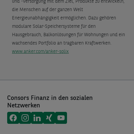
und -versorgung mit dem Ziel, Produkte zu entwickeln,
die Menschen auf der ganzen Welt
Energieunabhängigkeit ermöglichen. Dazu gehören
modulare Solar-Speichersysteme für den
Hausgebrauch, Balkonlösungen für Wohnungen und ein
wachsendes Portfolio an tragbaren Kraftwerken.
www.anker.com/anker-solix
Consors Finanz in den sozialen
Netzwerken
Consors Finanz auf
Consors Finanz auf
Consors Finanz auf
Consors Finanz auf
Consors Finanz auf
Facebook
Instagram
LinkedIn
Xing
Youtube