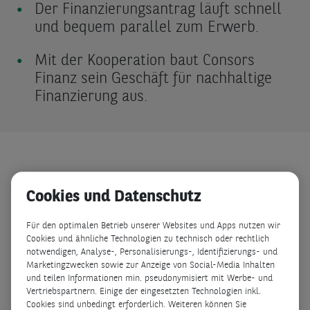
Der Finanzierungsantrag läuft schnell
und bequem parallel zum Erwerb.
Mit der Kooperation baut Consors
Finanz sein Geschäft für nachhaltige
Finanzierung aus.
Consors Finanz und Anker SOLIX arbeiten
Cookies und Datenschutz
künftig bei der Ratenfinanzierung von
Balkonkraftwerken zusammen. Ab sofort
Für den optimalen Betrieb unserer Websites und Apps nutzen wir
können Käufer:innen die Balkonkraftwerke
Cookies und ähnliche Technologien zu technisch oder rechtlich
notwendigen, Analyse-, Personalisierungs-, Identifizierungs- und
über den Onlineshop von Anker SOLIX
Marketingzwecken sowie zur Anzeige von Social-Media Inhalten
bestellen und die Rückzahlung über einen
und teilen Informationen min. pseudonymisiert mit Werbe- und
Vertriebspartnern. Einige der eingesetzten Technologien inkl.
Ratenplan als Zahlungsmethode wählen.
Cookies sind unbedingt erforderlich. Weiteren können Sie