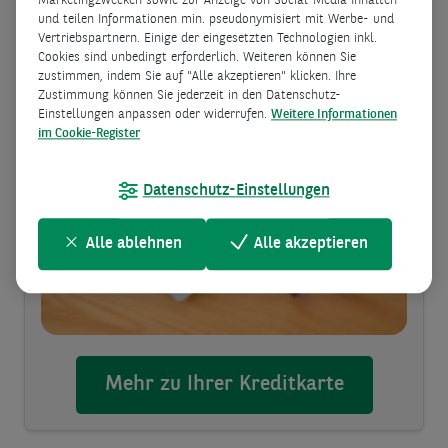
Marketingzwecken sowie zur Anzeige von Social-Media Inhalten
und teilen Informationen min. pseudonymisiert mit Werbe- und
Vertriebspartnern. Einige der eingesetzten Technologien inkl.
Cookies sind unbedingt erforderlich. Weiteren können Sie
Consors Finanz Mastercard®
zustimmen, indem Sie auf "Alle akzeptieren" klicken. Ihre
Zustimmung können Sie jederzeit in den Datenschutz-
Einstellungen anpassen oder widerrufen.
Weitere Informationen
im Cookie-Register
Datenschutz-Einstellungen
Alle ablehnen
Alle akzeptieren
Mehr zu Ihrer Kreditkarte