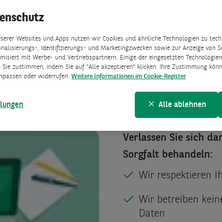
tenschutz
serer Websites und Apps nutzen wir Cookies und ähnliche Technologien zu techn
nalisierungs-, Identifizierungs- und Marketingzwecken sowie zur Anzeige von S
isiert mit Werbe- und Vertriebspartnern. Einige der eingesetzten Technologien 
n
 Sie zustimmen, indem Sie auf "Alle akzeptieren" klicken. Ihre Zustimmung könne
npassen oder widerrufen.
Weitere Informationen im Cookie-Register
aten! Und wir wissen wie wichtig der Schutz ist, d
llungen
Alle ablehnen
en.
Verlassen Sie sich da
Sorgfalt behandeln:
Wir respektieren 
Wir betreiben kei
Daten