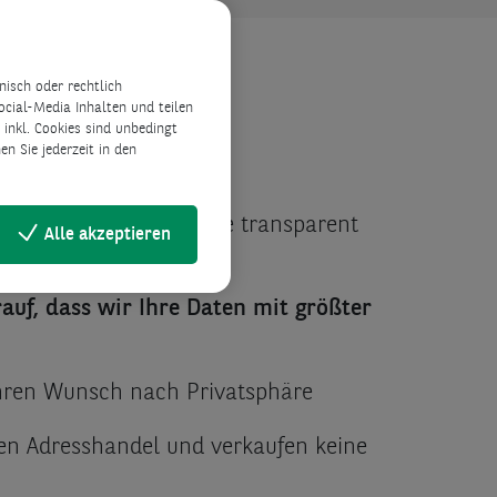
isch oder rechtlich
ocial-Media Inhalten und teilen
inkl. Cookies sind unbedingt
n Sie jederzeit in den
aher informieren wir Sie transparent
Alle akzeptieren
rauf, dass wir Ihre Daten mit größter
Ihren Wunsch nach Privatsphäre
nen Adresshandel und verkaufen keine