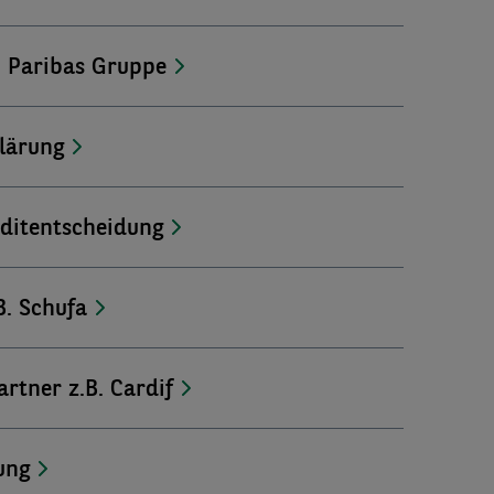
 Paribas Gruppe
lärung
editentscheidung
B. Schufa
rtner z.B. Cardif
ung