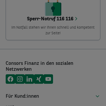
Sperr-Notruf 116 116
Im Notfall stehen wir Ihnen schnell und kompetent
zur Seite!
Consors Finanz in den sozialen
Netzwerken
Consors Finanz auf
Consors Finanz auf
Consors Finanz auf
Consors Finanz auf
Consors Finanz auf
Facebook
Instagram
LinkedIn
Xing
Youtube
Für Kund:innen