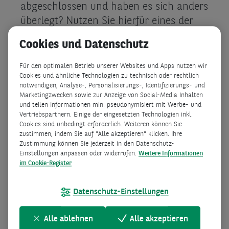
abgeschlossen und haben es sich anders
überlegt? Nutzen Sie hierfür eines der
folgenden Formulare und teilen uns
Cookies und Datenschutz
Ihren Widerrufswunsch mit.
Für den optimalen Betrieb unserer Websites und Apps nutzen wir
Cookies und ähnliche Technologien zu technisch oder rechtlich
notwendigen, Analyse-, Personalisierungs-, Identifizierungs- und
Marketingzwecken sowie zur Anzeige von Social-Media Inhalten
und teilen Informationen min. pseudonymisiert mit Werbe- und
Vertriebspartnern. Einige der eingesetzten Technologien inkl.
Cookies sind unbedingt erforderlich. Weiteren können Sie
zustimmen, indem Sie auf "Alle akzeptieren" klicken. Ihre
Zustimmung können Sie jederzeit in den Datenschutz-
Einstellungen anpassen oder widerrufen.
Weitere Informationen
im Cookie-Register
Datenschutz-Einstellungen
Alle ablehnen
Alle akzeptieren
Versicherungsvertrag widerrufen