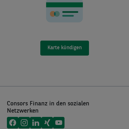
Karte kündigen
Consors Finanz in den sozialen
Netzwerken
Consors Finanz auf
Consors Finanz auf
Consors Finanz auf
Consors Finanz auf
Consors Finanz auf
Facebook
Instagram
LinkedIn
Xing
Youtube