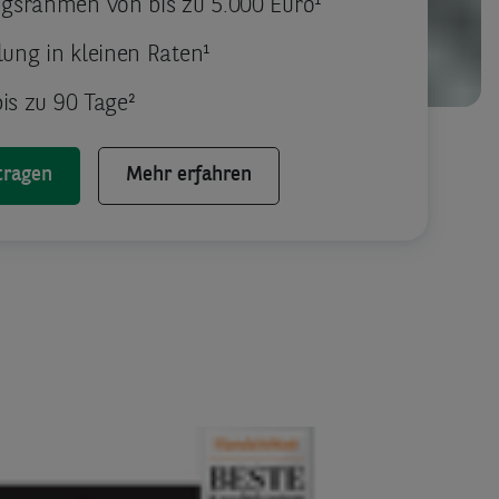
gsrahmen von bis zu 5.000 Euro¹
ung in kleinen Raten¹
bis zu 90 Tage²
tragen
Mehr erfahren