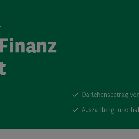
.
Finanz
t
Darlehensbetrag von
n
Auszahlung innerha