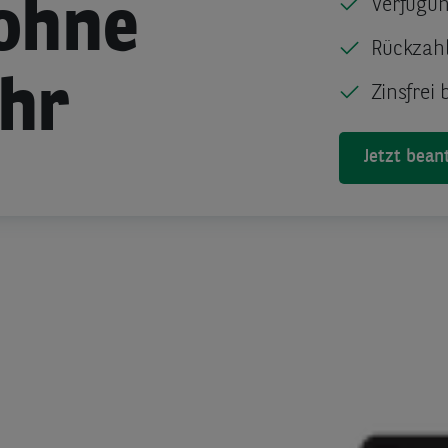
Verfügun
ohne
Rückzahl
hr
Zinsfrei 
Jetzt bean