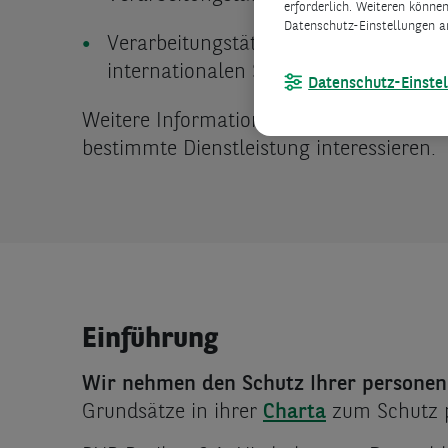
erforderlich. Weiteren können
Datenschutz-Einstellungen a
Verarbeitungstätigkeiten im Zusamm
internationalen Sanktionen (Einfrie
Datenschutz-Einste
Weitere Informationen können erforderlic
bestimmte Dienstleistung interessieren.
Einführung
Wir nehmen den Schutz Ihrer personen
Grundsätze in ihrer
Charta
zum Schutz 