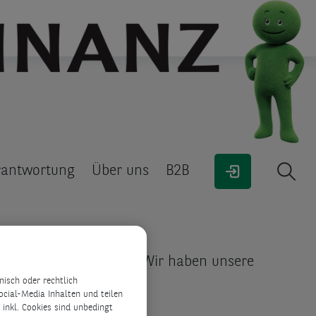
CashClick
Fahrzeug finanzieren
Kauf auf Rechnung &
Lastschrift
rantwortung
Über uns
B2B
zogenen Daten wichtig. Wir haben unsere
staltet haben:
isch oder rechtlich
ocial-Media Inhalten und teilen
inkl. Cookies sind unbedingt