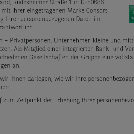
land, Rüdesheimer Straße 1 in D-80686
e mit ihrer eingetragenen Marke Consors
ng Ihrer personenbezogenen Daten im
antwortlich.
den – Privatpersonen, Unternehmer, kleine und m
ützen. Als Mitglied einer integrierten Bank- und V
iedenen Gesellschaften der Gruppe eine vollstän
ngen an.
wir Ihnen darlegen, wie wir Ihre personenbezogen
nen.
f zum Zeitpunkt der Erhebung Ihrer personenbezo
?