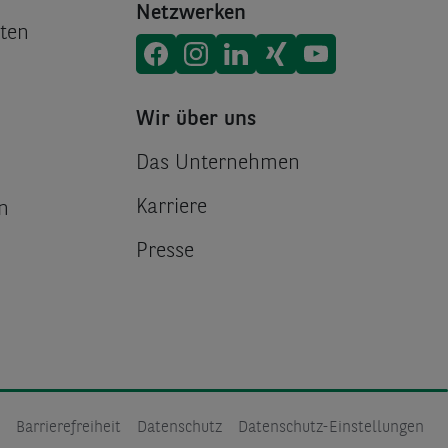
Netzwerken
ten
Consors Finanz auf
Consors Finanz auf
Consors Finanz auf
Consors Finanz auf
Consors Finanz 
Facebook
Instagram
Linke
X
Wir über uns
Das Unternehmen
Karriere
n
Presse
Barrierefreiheit
Datenschutz
Datenschutz-Einstellungen