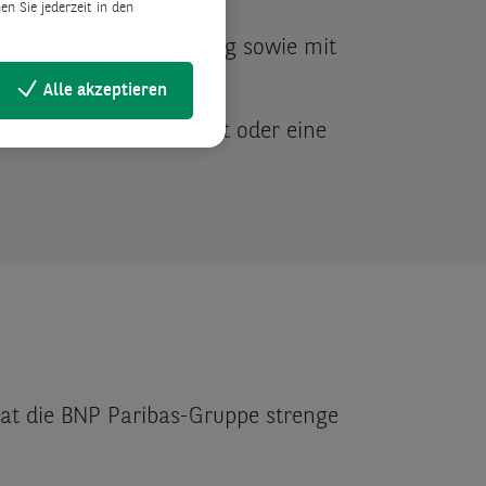
n Sie jederzeit in den
errorismusfinanzierung sowie mit
Alle akzeptieren
 ein bestimmtes Produkt oder eine
t die BNP Paribas-Gruppe strenge