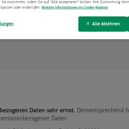
 Sie zustimmen, indem Sie auf "Alle akzeptieren" klicken. Ihre Zustimmung könne
npassen oder widerrufen.
Weitere Informationen im Cookie-Register
enhang mit der Bekämpfung von Geldwäsche und T
ren von Vermögenswerten)
llungen
Alle ablehnen
henfalls bereitgestellt werden, wenn Sie sich für
bezogenen Daten sehr ernst.
Dementsprechend ha
personenbezogener Daten.