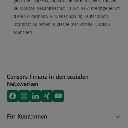
gesamte Laufzeit), monatliche Rate: 315,89 €, Laufzeit:
36 Monate, Gesamtbetrag: 11.372,04 €. Kreditgeber ist
die BNP Paribas S.A. Niederlassung Deutschland,
Standort München: Rüdesheimer Straße 1, 80686
München.
Consors Finanz in den sozialen
Netzwerken
Consors Finanz auf
Consors Finanz auf
Consors Finanz auf
Consors Finanz auf
Consors Finanz auf
Facebook
Instagram
LinkedIn
Xing
Youtube
Für Kund:innen