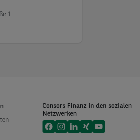
hland
ße 1
Consors Finanz in den sozialen
en
Netzwerken
ten
Consors Finanz auf
Consors Finanz auf
Consors Finanz auf
Consors Finanz auf
Consors Finanz 
Facebook
Instagram
Linke
X