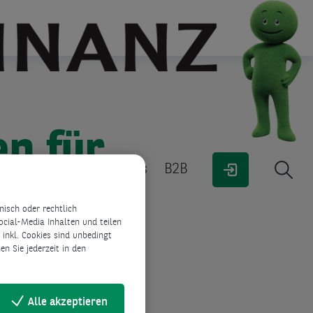
CashClick
Fahrzeug finanzieren
Kauf auf Rechnung &
Lastschrift
n für
rantwortung
Über uns
B2B
isch oder rechtlich
ocial-Media Inhalten und teilen
inkl. Cookies sind unbedingt
n Sie jederzeit in den
n Sie
Alle akzeptieren