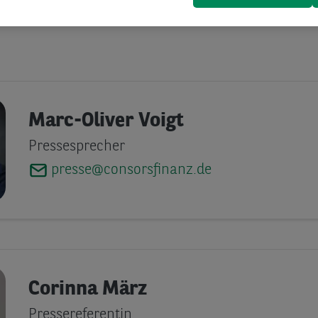
Marc-Oliver Voigt
Pressesprecher
presse@consorsfinanz.de
Corinna März
Pressereferentin