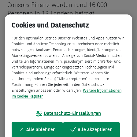
Consors Finanz wurden rund 16.000
Personen in 13 Ländern befragt.
Cookies und Datenschutz
Kosten dominieren die
Kaufentscheidung
Für den optimalen Betrieb unserer Websites und Apps nutzen wir
Cookies und ähnliche Technologien zu technisch oder rechtlich
Die steigende Preissensibilität beeinflusst
notwendigen, Analyse-, Personalisierungs-, Identifizierungs- und
das Kaufverhalten der Konsument:innen
Marketingzwecken sowie zur Anzeige von Social-Media Inhalten
und teilen Informationen min. pseudonymisiert mit Werbe- und
erheblich. Weltweit stehen die
Vertriebspartnern. Einige der eingesetzten Technologien inkl.
Anschaffungs- und Wartungskosten an
Cookies sind unbedingt erforderlich. Weiteren können Sie
zustimmen, indem Sie auf "Alle akzeptieren" klicken. Ihre
erster und dritter Stelle der wichtigsten
Zustimmung können Sie jederzeit in den Datenschutz-
Kaufkriterien, mit Sicherheitsaspekten auf
Einstellungen anpassen oder widerrufen.
Weitere Informationen
im Cookie-Register
Platz zwei. In Deutschland liegt der
Kaufpreis klar an erster Stelle, gefolgt von
Datenschutz-Einstellungen
den Wartungskosten und der Zuverlässigkeit
des Fahrzeugs.
Alle ablehnen
Alle akzeptieren