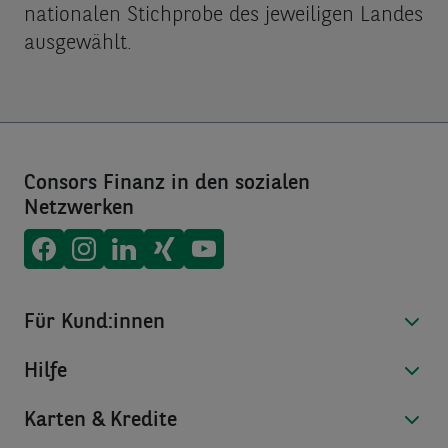
nationalen Stichprobe des jeweiligen Landes
ausgewählt.
Consors Finanz in den sozialen
Netzwerken
Consors Finanz auf
Consors Finanz auf
Consors Finanz auf
Consors Finanz auf
Consors Finanz auf
Facebook
Instagram
LinkedIn
Xing
Youtube
Für Kund:innen
Hilfe
Karten & Kredite