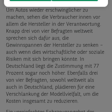
Die Hersteller sollen handeln
Um Autos wieder erschwinglicher zu
machen, sehen die Verbraucher:innen vor
allem die Hersteller in der Verantwortung.
Knapp drei von vier Befragten weltweit
sprechen sich dafür aus, die
Gewinnspannen der Hersteller zu senken –
auch wenn dies wirtschaftliche oder soziale
Risiken mit sich bringen könnte. In
Deutschland liegt die Zustimmung mit 77
Prozent sogar noch höher. Ebenfalls drei
von vier Befragten, sowohl weltweit als
auch in Deutschland, plädieren für eine
Verschlankung der Modellvielfalt, um die
Kosten insgesamt zu reduzieren.