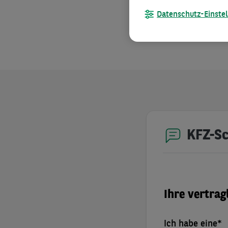
für die Abwicklun
Datenschutz-Einste
KFZ-Sc