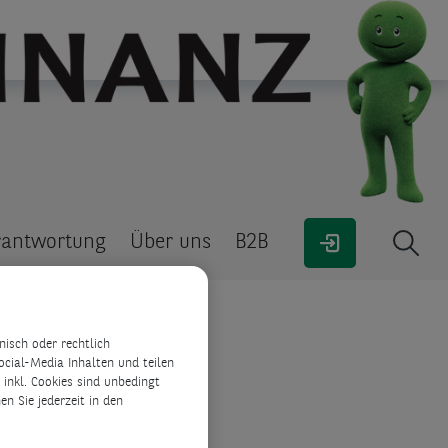
CashClick
Fahrzeug finanzieren
Kauf auf Rechnung &
Lastschrift
rantwortung
Über uns
B2B
isch oder rechtlich
ocial-Media Inhalten und teilen
inkl. Cookies sind unbedingt
n Sie jederzeit in den
ontaktformular
gen Versicherung