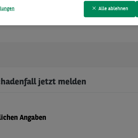
g in Verbindung setzen.
llungen
Alle ablehnen
hadenfall jetzt melden