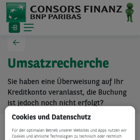
Umsatzrecherche
Sie haben eine Überweisung auf Ihr
Kreditkonto veranlasst, die Buchung
ist jedoch noch nicht erfolgt?
Cookies und Datenschutz
Für den optimalen Betrieb unserer Websites und Apps nutzen wir
Bitte füllen Sie folgendes Formular für die
Cookies und ähnliche Technologien zu technisch oder rechtlich