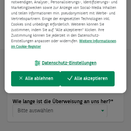
Umsatzrecherche aus. Bitte beachten Sie,
notwendigen, Analyse-, Personalisierungs-, Identifizierungs- und
Marketingzwecken sowie zur Anzeige von Social-Media Inhalten
dass es nach erfolgreicher Überweisung bis
und teilen Informationen min. pseudonymisiert mit Werbe- und
zu 3 Tage dauern kann, bis Ihr Geld Ihrem
Vertriebspartnern. Einige der eingesetzten Technologien inkl.
Cookies sind unbedingt erforderlich. Weiteren können Sie
Kreditkonto zugeordnet werden kann.
zustimmen, indem Sie auf "Alle akzeptieren" klicken. Ihre
Zustimmung können Sie jederzeit in den Datenschutz-
Einstellungen anpassen oder widerrufen.
Weitere Informationen
im Cookie-Register
Datenschutz-Einstellungen
Alle ablehnen
Alle akzeptieren