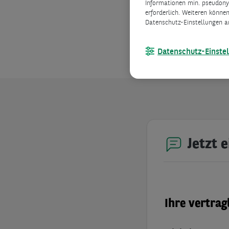
Informationen min. pseudonym
Eine eventuelle 
erforderlich. Weiteren können
Leistungsverzeich
Datenschutz-Einstellungen a
Datenschutz-Einste
Jetzt 