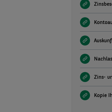
Zinsbes
Kontoau
Auskunf
Nachlas
Zins- u
Kopie I