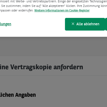
isiert mit Werbe- und Vertriebspartnern. Einige der eingesetzten Technologien 
Entgeltberechnung findet gemäß unseres
Preis- un
 Sie zustimmen, indem Sie auf "Alle akzeptieren" klicken. Ihre Zustimmung könne
nisses
statt.
npassen oder widerrufen.
Weitere Informationen im Cookie-Register
llungen
Alle ablehnen
eine Vertragskopie anfordern