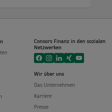
Consors Finanz in den sozialen
en
Netzwerken
ten
Consors Finanz auf
Consors Finanz auf
Consors Finanz auf
Consors Finanz auf
Consors Finanz 
Facebook
Instagram
Linke
X
Wir über uns
Das Unternehmen
Karriere
n
Presse