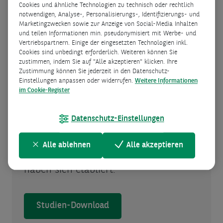
das gute Gefühl
Cookies und ähnliche Technologien zu technisch oder rechtlich
notwendigen, Analyse-, Personalisierungs-, Identifizierungs- und
Marketingzwecken sowie zur Anzeige von Social-Media Inhalten
Konsumbarometer 2025 - Europa
und teilen Informationen min. pseudonymisiert mit Werbe- und
Kriege, steigende
Vertriebspartnern. Einige der eingesetzten Technologien inkl.
Cookies sind unbedingt erforderlich. Weiteren können Sie
Lebenshaltungskosten, Klimawandel -
zustimmen, indem Sie auf "Alle akzeptieren" klicken. Ihre
in Zeiten von Dauerkrisen und
Zustimmung können Sie jederzeit in den Datenschutz-
Einstellungen anpassen oder widerrufen.
Weitere Informationen
Unsicherheit verschafft der private
im Cookie-Register
Konsum kleine Glücksmomente. Trotz
einem beschränkten Budget schaffen
Datenschutz-Einstellungen
es Konsument:innen, sich zu belohnen.
Parallel dazu handeln sie rationaler
Alle ablehnen
Alle akzeptieren
und neue Arten von Kaufabsichten
haben sich etabliert.
Studien-Download