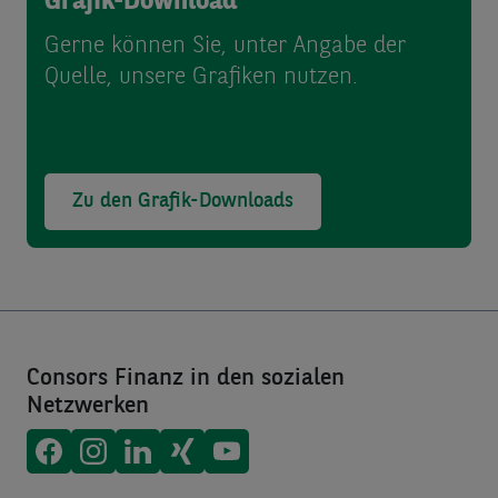
Grafik-Download
Gerne können Sie, unter Angabe der
Quelle, unsere Grafiken nutzen.
Zu den Grafik-Downloads
Consors Finanz in den sozialen
Netzwerken
Consors Finanz auf
Consors Finanz auf
Consors Finanz auf
Consors Finanz auf
Consors Finanz auf
Facebook
Instagram
LinkedIn
Xing
Youtube