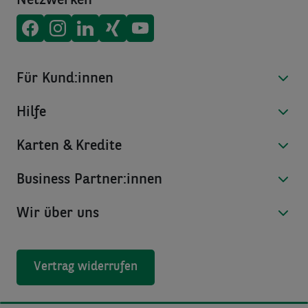
Netzwerken
Consors Finanz auf
Consors Finanz auf
Consors Finanz auf
Consors Finanz auf
Consors Finanz auf
Facebook
Instagram
LinkedIn
Xing
Youtube
Für Kund:innen
Hilfe
Karten & Kredite
Business Partner:innen
Wir über uns
Vertrag widerrufen